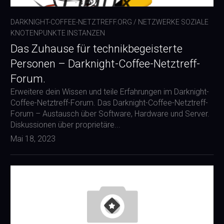
DARKNIGHT-COFFEE-NETZTREFF.ORG
/
NETZWERKE SOZIALE
KNOTENPUNKTE INSTANZEN
Das Zuhause für technikbegeisterte
Personen – Darknight-Coffee-Netztreff-
Forum.
Erweitere dein Wissen und teile Erfahrungen im Darknight-
Coffee-Netztreff-Forum. Das Darknight-Coffee-Netztreff-
Forum – Austausch über Software, Hardware und Server.
Diskussionen über proprietäre...
Mai 18, 2023