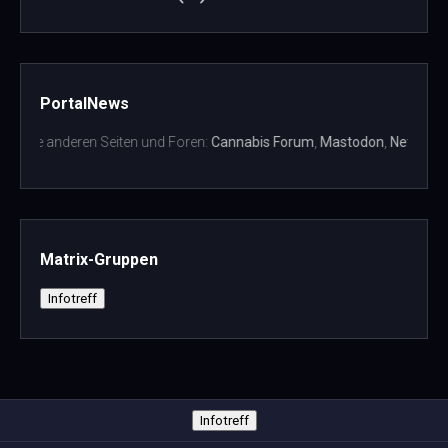
PortalNews
ere anderen Seiten und Foren:
Cannabis Forum
,
Mastodon
,
Netzspielpla
Matrix-Gruppen
Infotreff
Infotreff